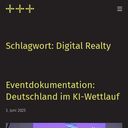
Zum
Mo
Inhalt
FRESH INFO +++
springen
Schlagwort:
Digital Realty
Eventdokumentation:
Deutschland im KI-Wettlauf
26.
3. Juni 2025
August
2025