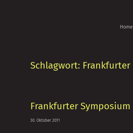
Zum
Inhalt
springen
Home
Schlagwort:
Frankfurte
Frankfurter Symposium 
5.
30. Oktober 2011
Juli