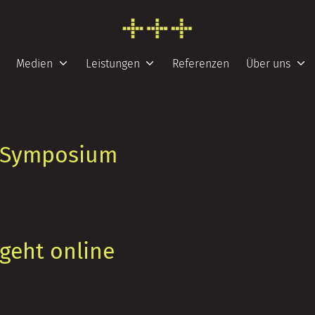
FRESH INFO +++
Medien
Leistungen
Referenzen
Über uns
r Symposium
geht online