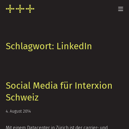
Zum
Mo
Inhalt
FRESH INFO +++
springen
Schlagwort:
LinkedIn
Social Media für Interxion
Schweiz
21.
4. August 2014
Oktober
2014
Mit einem Datacenter in Zürich ist der carrier- und