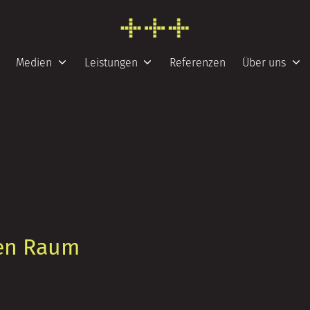
FRESH INFO +++
Medien
Leistungen
Referenzen
Über uns
uen Raum