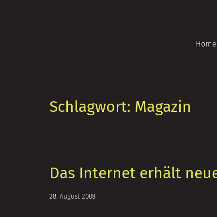
Zum
Inhalt
springen
Home
Schlagwort:
Magazin
Das Internet erhält ne
5.
28. August 2008
Juli