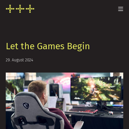
Zum
Mo
Inhalt
FRESH INFO +++
springen
Let the Games Begin
30.
29. August 2024
August
2024