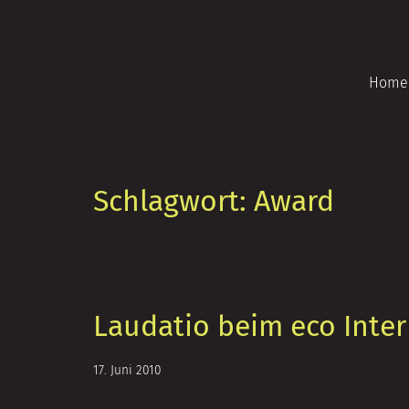
Zum
Inhalt
springen
Home
Schlagwort:
Award
Laudatio beim eco Inte
5.
17. Juni 2010
Juli