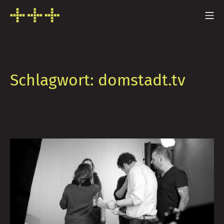
Zum
Mo
Inhalt
FRESH INFO +++
springen
Schlagwort:
domstadt.tv