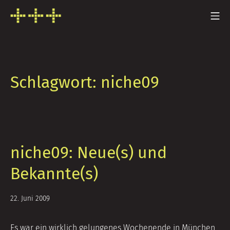
Zum
Mo
Inhalt
FRESH INFO +++
springen
Schlagwort:
niche09
niche09: Neue(s) und
Bekannte(s)
5.
22. Juni 2009
Juli
2014
Es war ein wirklich gelungenes Wochenende in München