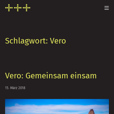
Zum
Mo
Inhalt
FRESH INFO +++
springen
Schlagwort:
Vero
Vero: Gemeinsam einsam
13.
15. März 2018
Mai
2020