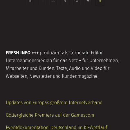
Seitennummerierung
«
1
…
3
4
5
6
der
Beiträge
FRESH INFO +++
produziert als Corporate Editor
Unternehmensmedien für das Netz – für Unternehmen,
Mitarbeiter und Kunden: Texte, Audio und Video für
Webseiten, Newsletter und Kundenmagazine.
Updates von Europas größtem Internetverband
Göttergleiche Premiere auf der Gamescom
Eventdokumentation: Deutschland im KI-Wettlauf