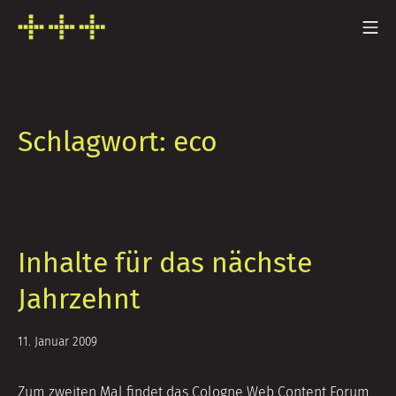
Zum
Mo
Inhalt
FRESH INFO +++
springen
Schlagwort:
eco
Inhalte für das nächste
Jahrzehnt
5.
11. Januar 2009
Juli
2014
Zum zweiten Mal findet das Cologne Web Content Forum